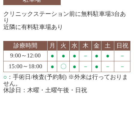
クリニックステーション前に無料駐車場3台あ
り
近隣に有料駐車場あり
診療時間
月
火
水
木
金
土
日祝
9:00～12:00
●
●
●
－
●
●
－
15:00～18:00
●
〇
●
－
●
－
－
○
：手術日/検査(予約制) ※外来は行っておりま
せん。
休診日：木曜・土曜午後・日祝