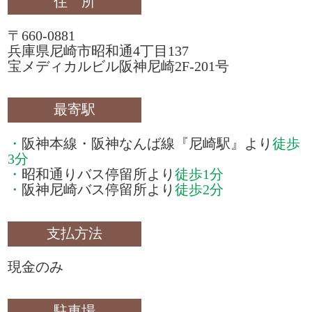
住 所
〒660-0881
兵庫県尼崎市昭和通4丁目137
宝メディカルビル阪神尼崎2F-201号
最寄駅
・
阪神本線・阪神なんば線
『尼崎駅』
より
徒歩
3分
・
昭和通りバス停留所より
徒歩1分
・
阪神尼崎バス停留所より
徒歩2分
支払方法
現金のみ
駐車場